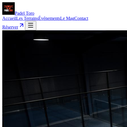
Padel
Toro
Accueil
Les Terrains
Événements
Le Mag
Contact
Réserver